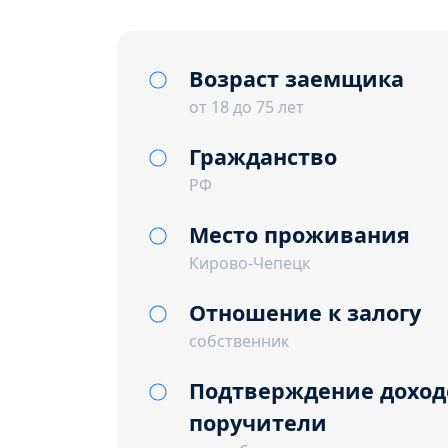
Возраст заемщика
от 18 до 75 лет
Гражданство
РФ
Место проживания
Кирово-Чепецк
Отношение к залогу
собственник
Подтверждение доход
поручители